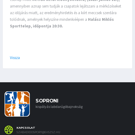
amennyiben aznap sem tudják a csapatok lejátszani a mérkőzéseket
az időjárás miatt, az eredményhirdetés és a kiírt meccsek szerdára
tolódnak, amelnyek helyszíne mindenkiéépen a
Halász Miklós
Sporttelep, időpontja 20:30.
Vissza
SOPRONI
kispályás labdarúgóbajnokság
KAPCSOLAT
SZABADIDOSPORT@SVSZSZ.HU