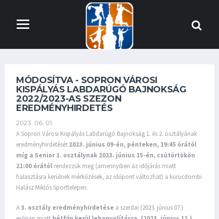
MÓDOSÍTVA - SOPRON VÁROSI
KISPÁLYÁS LABDARÚGÓ BAJNOKSÁG
2022/2023-AS SZEZON
EREDMÉNYHIRDETÉS
2023. 06. 01.
A Sopron Városi Kispályás Labdarúgó Bajnokság 1. és 2. osztályának
eredményhirdetését
2023. június 09-én, pénteken, 19:45 órától
míg a Senior 1. osztálynak 2023. június 15-én, csütörtökön
21:00 órától
rendezzük meg (amennyiben az időjárás miatt
halasztásra kerülnek mérkőzések, az időpont változhat) a kurucdombi
Halász Miklós Sporttelepen.
A
3. osztály eredményhirdetése
a szerdai (2023. június 07.)
esőnap miatt
hétfőn kerül lebonyolításra, (2023. június 12.),