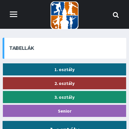
TABELLÁK
1. osztály
2. osztály
3. osztály
Senior