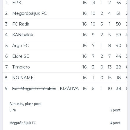
1.
EPK
16
13
1
2
65
2
2.
Megpróbáljuk FC
16
10
2
4
51
2
3.
FC Radir
16
10
5
1
50
2
4.
KANibálok
16
9
2
5
59
4
5.
Argo FC
16
7
1
8
40
5
6.
Előre SE
16
7
2
7
44
3
7.
Timbiero
16
3
0
13
28
6
8.
NO NAME
16
1
0
15
18
8
9.
Séf-Mogul Fertőrákos
KIZÁRVA
16
5
1
10
38
51
Büntetés, plusz pont
EPK
3 pont
Megpróbáljuk FC
4 pont