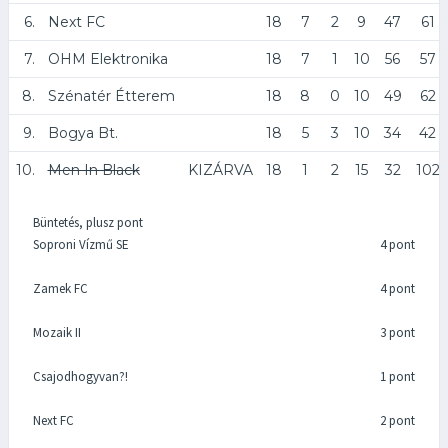
6.
Next FC
18
7
2
9
47
61
7.
OHM Elektronika
18
7
1
10
56
57
8.
Szénatér Étterem
18
8
0
10
49
62
9.
Bogya Bt.
18
5
3
10
34
42
10.
Men In Black
KIZÁRVA
18
1
2
15
32
102
Büntetés, plusz pont
Soproni Vízmű SE
4 pont
Zamek FC
4 pont
Mozaik II
3 pont
Csajodhogyvan?!
1 pont
Next FC
2 pont