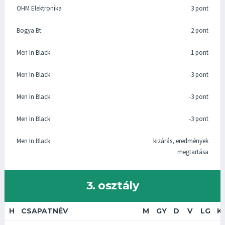
OHM Elektronika
3 pont
Bogya Bt.
2 pont
Men In Black
1 pont
Men In Black
-3 pont
Men In Black
-3 pont
Men In Black
-3 pont
Men In Black
kizárás, eredmények
megtartása
3. osztály
H
CSAPATNÉV
M
GY
D
V
LG
K