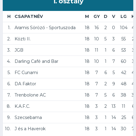
1. osztály
H
CSAPATNÉV
M
GY
D
V
LG
K
1.
Aramis Söröző - Sportuszoda
18
16
2
0
104
4
2.
Közti II.
18
10
5
3
55
2
3.
JGB
18
11
1
6
53
3
4.
Darling Café and Bar
18
10
1
7
60
3
5.
FC Cunami
18
7
6
5
42
4
6.
DA Faktor
18
7
2
9
48
4
7.
Trenbolone AC
18
7
5
6
38
3
8.
K.A.F.C.
18
3
2
13
11
6
9.
Szecsebama
18
3
1
14
25
6
10.
J és a Haverok
18
3
1
14
30
7