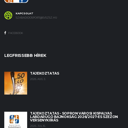
KAPCSOLAT
SZABADIDOSPORT@SVSZSZ.HU
FACEBOOK
LEGFRISSEBB HÍREK
TÁJÉKOZTATÁS
2026. AUG 3.
TÁJÉKOZTATÁS - SOPRON VÁROSI KISPÁLYÁS
LABDARÚGÓ BAJNOKSÁG 2026/2027-ES SZEZON
VERSENYKIÍRÁS
2026. JUL 16.