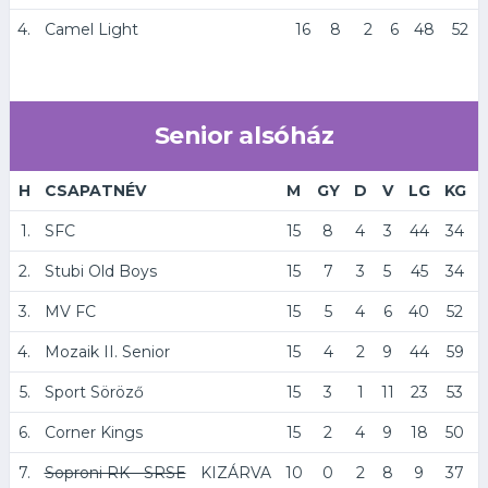
4.
Camel Light
16
8
2
6
48
52
Senior alsóház
H
CSAPATNÉV
M
GY
D
V
LG
KG
1.
SFC
15
8
4
3
44
34
2.
Stubi Old Boys
15
7
3
5
45
34
3.
MV FC
15
5
4
6
40
52
4.
Mozaik II. Senior
15
4
2
9
44
59
5.
Sport Söröző
15
3
1
11
23
53
6.
Corner Kings
15
2
4
9
18
50
7.
Soproni RK - SRSE
KIZÁRVA
10
0
2
8
9
37