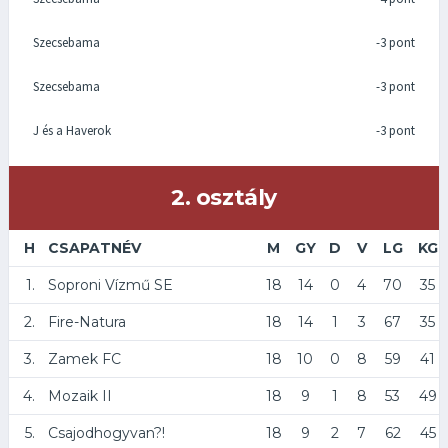
Szecsebama
-3 pont
Szecsebama
-3 pont
J és a Haverok
-3 pont
2. osztály
H
CSAPATNÉV
M
GY
D
V
LG
KG
1.
Soproni Vízmű SE
18
14
0
4
70
35
2.
Fire-Natura
18
14
1
3
67
35
3.
Zamek FC
18
10
0
8
59
41
4.
Mozaik II
18
9
1
8
53
49
5.
Csajodhogyvan?!
18
9
2
7
62
45