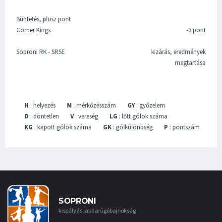
Büntetés, plusz pont
Corner Kings
-3 pont
Soproni RK - SRSE
kizárás, eredmények
megtartása
H
: helyezés
M
: mérkőzésszám
GY
: győzelem
D
: döntetlen
V
: vereség
LG
: lőtt gólok száma
KG
: kapott gólok száma
GK
: gólkülönbség
P
: pontszám
SOPRONI
kispályás labdarúgóbajnokság