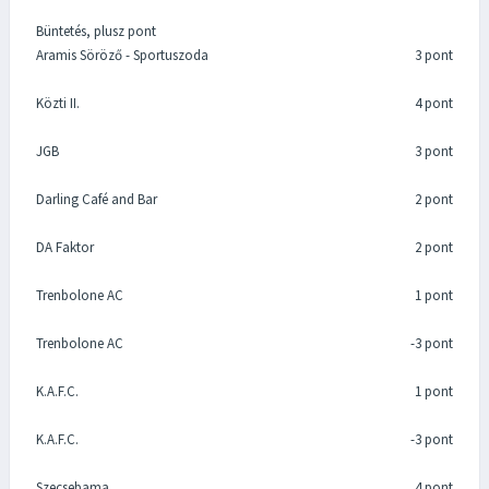
Büntetés, plusz pont
Aramis Söröző - Sportuszoda
3 pont
Közti II.
4 pont
JGB
3 pont
Darling Café and Bar
2 pont
DA Faktor
2 pont
Trenbolone AC
1 pont
Trenbolone AC
-3 pont
K.A.F.C.
1 pont
K.A.F.C.
-3 pont
Szecsebama
4 pont