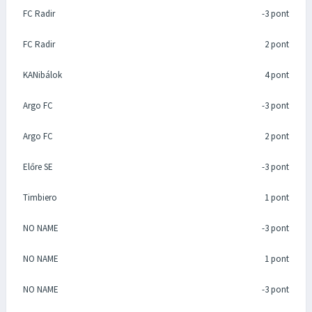
FC Radir
-3 pont
FC Radir
2 pont
KANibálok
4 pont
Argo FC
-3 pont
Argo FC
2 pont
Előre SE
-3 pont
Timbiero
1 pont
NO NAME
-3 pont
NO NAME
1 pont
NO NAME
-3 pont