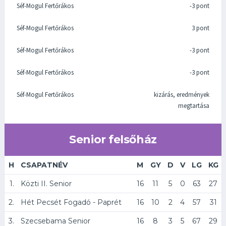
Séf-Mogul Fertőrákos
-3 pont
Séf-Mogul Fertőrákos
3 pont
Séf-Mogul Fertőrákos
-3 pont
Séf-Mogul Fertőrákos
-3 pont
Séf-Mogul Fertőrákos
kizárás, eredmények
megtartása
Senior felsőház
H
CSAPATNÉV
M
GY
D
V
LG
KG
1.
Közti II. Senior
16
11
5
0
63
27
2.
Hét Pecsét Fogadó - Paprét
16
10
2
4
57
31
3.
Szecsebama Senior
16
8
3
5
67
29