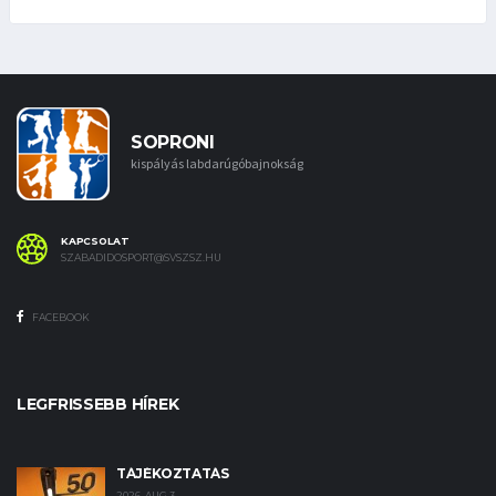
SOPRONI
kispályás labdarúgóbajnokság
KAPCSOLAT
SZABADIDOSPORT@SVSZSZ.HU
FACEBOOK
LEGFRISSEBB HÍREK
TÁJÉKOZTATÁS
2026. AUG 3.