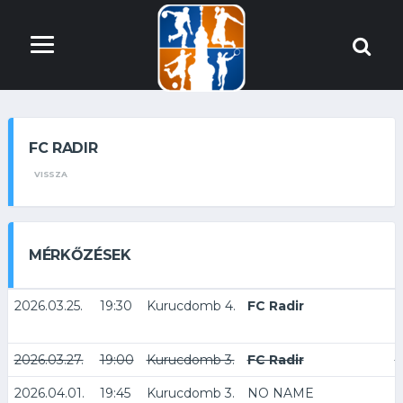
FC RADIR
VISSZA
MÉRKŐZÉSEK
2026.03.25.
19:30
Kurucdomb 4.
FC Radir
2026.03.27.
19:00
Kurucdomb 3.
FC Radir
K
2026.04.01.
19:45
Kurucdomb 3.
NO NAME
F