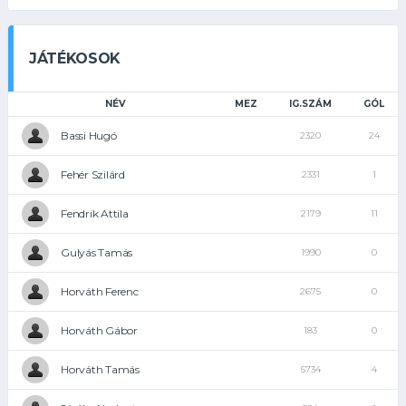
JÁTÉKOSOK
NÉV
MEZ
IG.SZÁM
GÓL
Bassi Hugó
2320
24
Fehér Szilárd
2331
1
Fendrik Attila
2179
11
Gulyás Tamás
1990
0
Horváth Ferenc
2675
0
Horváth Gábor
183
0
Horváth Tamás
5734
4