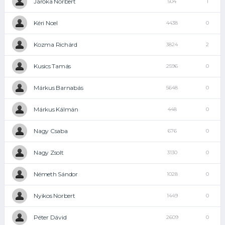
Járóka Norbert
504
1
Kéri Noel
4438
0
Kozma Richárd
3824
2
Kusics Tamás
2596
0
Márkus Barnabás
5648
0
Márkus Kálmán
448
0
Nagy Csaba
676
0
Nagy Zsolt
3130
0
Németh Sándor
1028
0
Nyikos Norbert
1449
0
Péter Dávid
2609
0