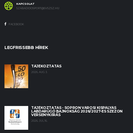
KAPCSOLAT
SZABADIDOSPORT@SVSZSZ.HU
FACEBOOK
LEGFRISSEBB HÍREK
TÁJÉKOZTATÁS
2026. AUG 3.
TÁJÉKOZTATÁS - SOPRON VÁROSI KISPÁLYÁS
LABDARÚGÓ BAJNOKSÁG 2026/2027-ES SZEZON
VERSENYKIÍRÁS
2026. JUL 16.