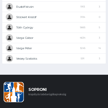
Rudolf István
1913
3
Stöckert Kristóf
3134
0
Tóth György
5665
5
Varga Gábor
4634
3
Varga Péter
3245
14
Vecsey Szabolcs
591
3
SOPRONI
kispályás labdarúgóbajnokság