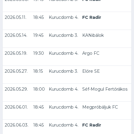
2026.05.11.
18:45
Kurucdomb 4.
FC Radir
2026.05.14.
19:45
Kurucdomb 3.
KANibálok
F
2026.05.19.
19:30
Kurucdomb 4.
Argo FC
F
2026.05.27.
18:15
Kurucdomb 3.
Előre SE
F
2026.05.29.
18:00
Kurucdomb 4.
Séf-Mogul Fertőrákos
F
2026.06.01.
18:45
Kurucdomb 4.
Megpróbáljuk FC
F
2026.06.03.
18:45
Kurucdomb 4.
FC Radir
K