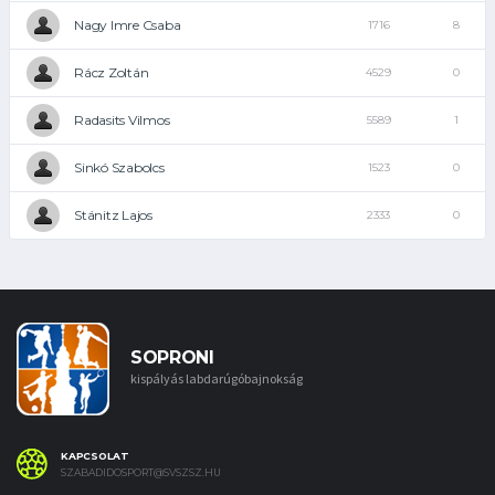
Nagy Imre Csaba
1716
8
Rácz Zoltán
4529
0
Radasits Vilmos
5589
1
Sinkó Szabolcs
1523
0
Stánitz Lajos
2333
0
SOPRONI
kispályás labdarúgóbajnokság
KAPCSOLAT
SZABADIDOSPORT@SVSZSZ.HU