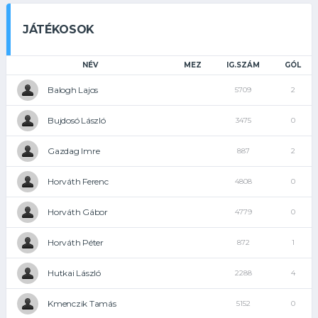
JÁTÉKOSOK
NÉV
MEZ
IG.SZÁM
GÓL
Balogh Lajos
5709
2
Bujdosó László
3475
0
Gazdag Imre
887
2
Horváth Ferenc
4808
0
Horváth Gábor
4779
0
Horváth Péter
872
1
Hutkai László
2288
4
Kmenczik Tamás
5152
0