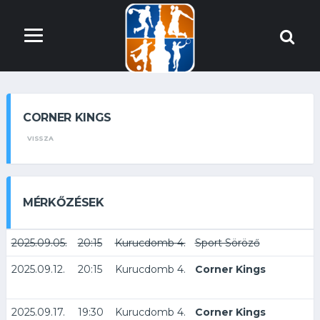
CORNER KINGS
VISSZA
MÉRKŐZÉSEK
2025.09.05.
20:15
Kurucdomb 4.
Sport Söröző
2025.09.12.
20:15
Kurucdomb 4.
Corner Kings
2025.09.17.
19:30
Kurucdomb 4.
Corner Kings